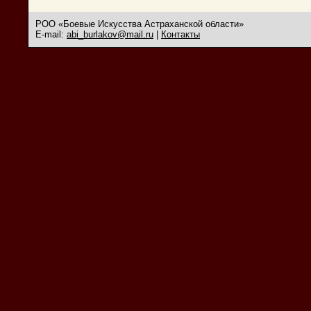
РОО «Боевые Искусства Астраханской области»
E-mail:
abi_burlakov@mail.ru
|
Контакты